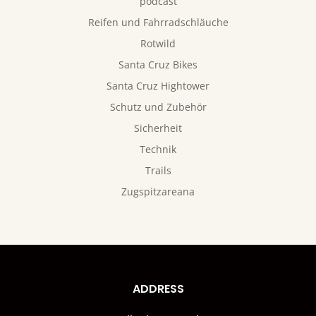
podcast
Reifen und Fahrradschläuche
Rotwild
Santa Cruz Bikes
Santa Cruz Hightower
Schutz und Zubehör
Sicherheit
Technik
Trails
Zugspitzareana
ADDRESS