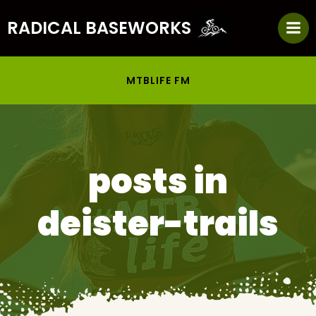
Zum
RADICAL BASEWORKS
Inhalt
springen
MTBLIFE FM
posts in
deister-trails