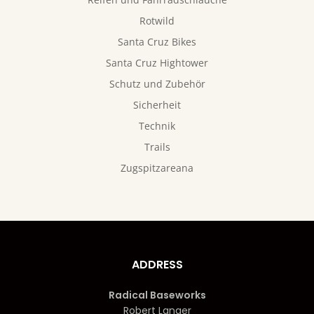
Rotwild
Santa Cruz Bikes
Santa Cruz Hightower
Schutz und Zubehör
Sicherheit
Technik
Trails
Zugspitzareana
ADDRESS
Radical Baseworks
Robert Langer