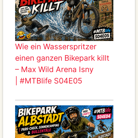
Wie ein Wasserspritzer
einen ganzen Bikepark killt
– Max Wild Arena Isny
| #MTBlife S04E05