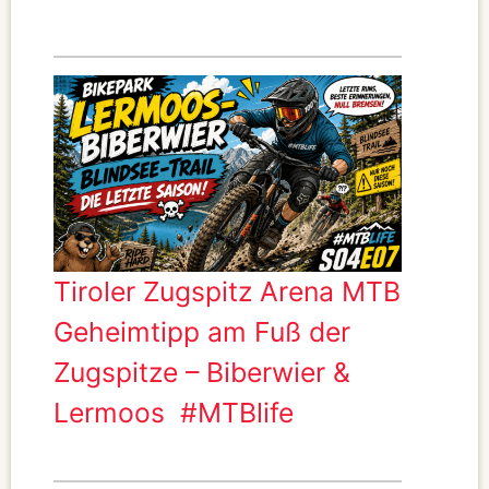
Tiroler Zugspitz Arena MTB
Geheimtipp am Fuß der
Zugspitze – Biberwier &
Lermoos #MTBlife