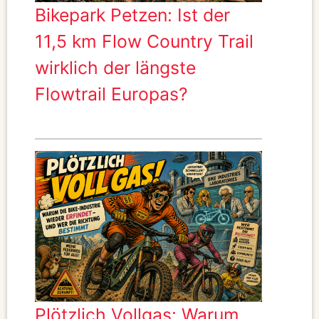
Bikepark Petzen: Ist der
11,5 km Flow Country Trail
wirklich der längste
Flowtrail Europas?
Plötzlich Vollgas: Warum