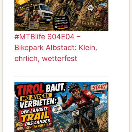
#MTBlife S04E04 –
Bikepark Albstadt: Klein,
ehrlich, wetterfest