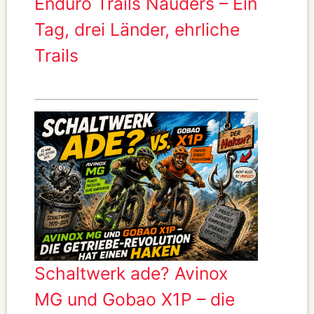
Enduro Trails Nauders – Ein
Tag, drei Länder, ehrliche
Trails
Schaltwerk ade? Avinox
MG und Gobao X1P – die