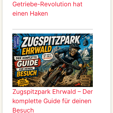
Getriebe-Revolution hat
einen Haken
Zugspitzpark Ehrwald – Der
komplette Guide für deinen
Besuch