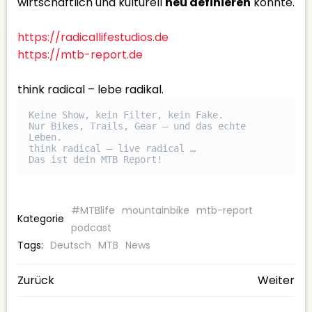
wirtschaftlich und kulturell
neu definieren
könnte.
https://radicallifestudios.de
⁠https://mtb-report.de⁠
think radical – lebe radikal.
Keine Show, kein Filter, kein Fake.

Nur Bikes, Trails, Gear – und das echte 
Leben.

think radical – live radical …

Das ist dein MTB Report!
#MTBlife
mountainbike
mtb-report
Kategorie
podcast
Tags:
Deutsch
MTB
News
BEITRAGSNAVIGATION
BEITRAGSNAV
Zurück
Weiter