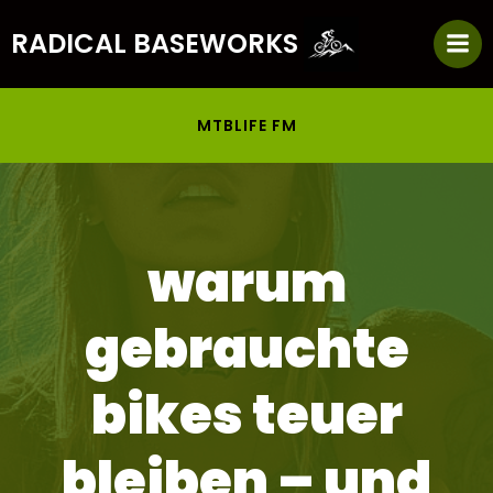
Zum
RADICAL BASEWORKS
Inhalt
springen
MTBLIFE FM
warum
gebrauchte
bikes teuer
bleiben – und