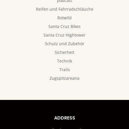
podcast
Reifen und Fahrradschläuche
Rotwild
Santa Cruz Bikes
Santa Cruz Hightower
Schutz und Zubehör
Sicherheit
Technik
Trails
Zugspitzareana
ADDRESS