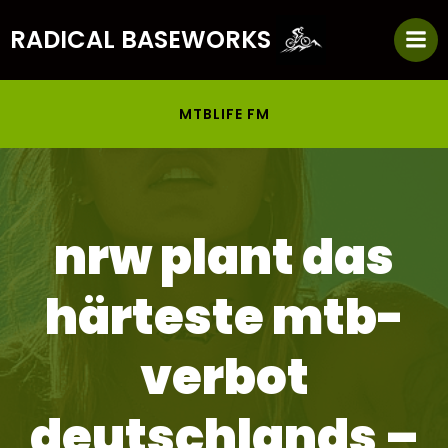
Zum
RADICAL BASEWORKS
Inhalt
springen
MTBLIFE FM
nrw plant das
härteste mtb-
verbot
deutschlands –