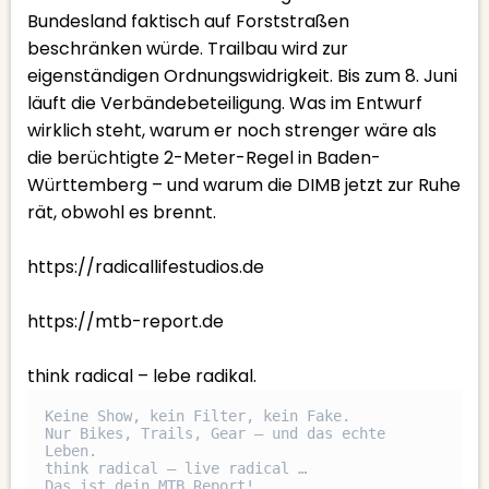
Bundesland faktisch auf Forststraßen
beschränken würde. Trailbau wird zur
eigenständigen Ordnungswidrigkeit. Bis zum 8. Juni
läuft die Verbändebeteiligung. Was im Entwurf
wirklich steht, warum er noch strenger wäre als
die berüchtigte 2-Meter-Regel in Baden-
Württemberg – und warum die DIMB jetzt zur Ruhe
rät, obwohl es brennt.
https://radicallifestudios.de⁠
⁠⁠⁠⁠https://mtb-report.de⁠⁠⁠⁠⁠⁠⁠
think radical – lebe radikal.
Keine Show, kein Filter, kein Fake.

Nur Bikes, Trails, Gear – und das echte 
Leben.

think radical – live radical …

Das ist dein MTB Report!